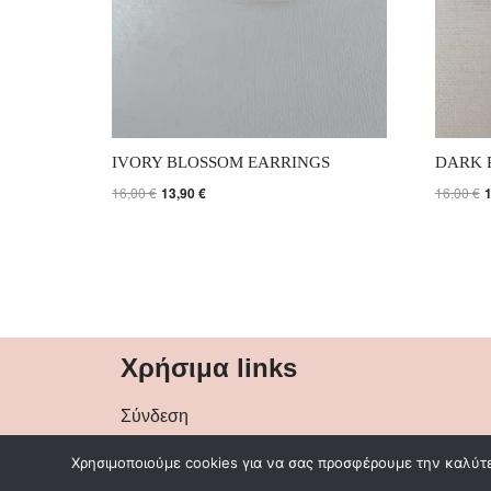
IVORY BLOSSOM EARRINGS
DARK 
16,00
€
13,90
€
16,00
€
Χρήσιμα links
Σύνδεση
Παραγγελίες
Χρησιμοποιούμε cookies για να σας προσφέρουμε την καλύτερ