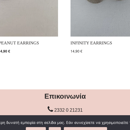
PEANUT EARRINGS
INFINITY EARRINGS
14,90
€
14,90
€
Επικοινωνία
2332 0 21231
η δυνατή εμπειρία στη σελίδα μας. Εάν συνεχίσετε να χρησιμοποιείτε 
info@gaiaclothes.gr